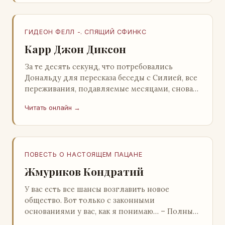
ГИДЕОН ФЕЛЛ -. СПЯЩИЙ СФИНКС
Карр Джон Диксон
За те десять секунд, что потребовались
Дональду для пересказа беседы с Силией, все
переживания, подавляемые месяцами, снова
захлестнули его. Среди зеленого сумрака,
Читать онлайн →
среди…
ПОВЕСТЬ О НАСТОЯЩЕМ ПАЦАНЕ
Жмуриков Кондратий
У вас есть все шансы возглавить новое
общество. Вот только с законными
основаниями у вас, как я понимаю… – Полный
голяк, – утвердительно кивнул Вован