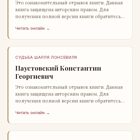
Это ознакомительный отрывок книги. Данная
книга защищена авторским правом. Для
получения полной версии книги обратитесь к
нашему партнеру - распространителю
Читать онлайн →
легального ко…
СУДЬБА ШАРЛЯ ЛОНСЕВИЛЯ
Паустовский Константин
Георгиевич
Это ознакомительный отрывок книги. Данная
книга защищена авторским правом. Для
получения полной версии книги обратитесь к
нашему партнеру - распространителю
Читать онлайн →
легального ко…