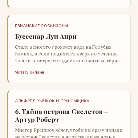
ГВИАНСКИЕ РОБИНЗОНЫ
Буссенар Луи Анри
Стало ясно: это грохочет вода на Голубых
Камнях, и если подняться вверх по течению,
то в километре отсюда можно найти материал
для плота.Производя не более шуму, чем
Читать онлайн →
крас…
АЛЬФРЕД ХИЧКОК И ТРИ СЫЩИКА
6. Тайна острова Скелетов –
Артур Роберт
Мистер Креншоу хочет, чтобы вы сразу попали
на остров Скелетов, а не заезжали на ночь в