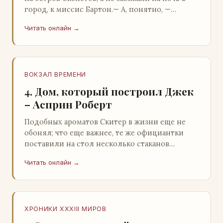
город, к миссис Бартон.— А, понятно, —
растерянно пробормотал Пит.Услыхав
Читать онлайн →
«кризис»…
ВОКЗАЛ ВРЕМЕНИ
4. Дом, который построил Джек
– Асприн Роберт
Подобных ароматов Скитер в жизни еще не
обонял; что еще важнее, те же официантки
поставили на стол несколько стаканов
жидкого средства для снятия стрессов.
Читать онлайн →
Скитер опрокин…
ХРОНИКИ XXXIII МИРОВ