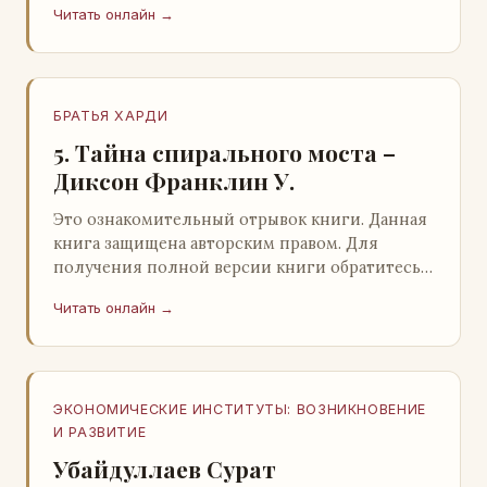
Читать онлайн →
БРАТЬЯ ХАРДИ
5. Тайна спирального моста –
Диксон Франклин У.
Это ознакомительный отрывок книги. Данная
книга защищена авторским правом. Для
получения полной версии книги обратитесь к
нашему партнеру - распространителю
Читать онлайн →
легального ко…
ЭКОНОМИЧЕСКИЕ ИНСТИТУТЫ: ВОЗНИКНОВЕНИЕ
И РАЗВИТИЕ
Убайдуллаев Сурат