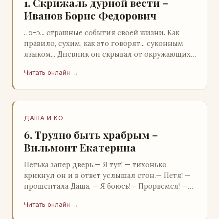
1. Скрижаль дурной вести –
Иванов Борис Федорович
.. э-э... страшные события своей жизни. Как
правило, сухим, как это говорят... суконным
языком... Дневник он скрывал от окружающих.
Тщательно прятал. Скорее всего, даже с…
Читать онлайн →
ДАША И KO
6. Трудно быть храбрым –
Вильмонт Екатерина
Петька запер дверь.— Я тут! — тихонько
крикнул он и в ответ услышал стон.— Петя! —
прошептала Даша. — Я боюсь!— Прорвемся! —
буркнул Петька и распахнул дверь в комнату.—
Читать онлайн →
…