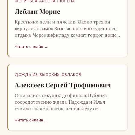
ЖЕНИТЬБА АРСЕНА ЛЮПЕНА
Леблан Морис
Крестьяне пели и плясали. Около трех он
вернулся в замок.Был час послеполуденного
отдыха. Через анфиладу комнат герцог дошел
до кордегардии, но вдруг замер на пороге и
Читать онлайн →
во…
ДОЖДЬ ИЗ ВЫСОКИХ ОБЛАКОВ
Алексеев Сергей Трофимович
Оставались секунды до финала. Публика
сосредоточенно ждала. Надежда и Илья
стояли возле канатов, неподалеку от
сидящего «Будды», и ничем не выделялись из
Читать онлайн →
прочей публики, …