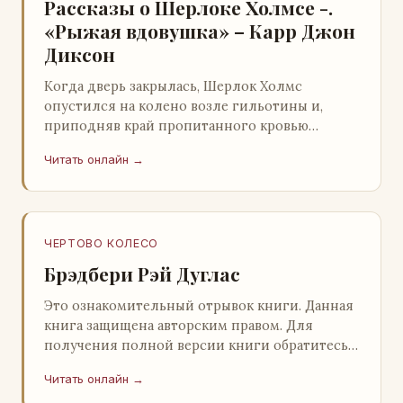
Рассказы о Шерлоке Холмсе -.
«Рыжая вдовушка» – Карр Джон
Диксон
Когда дверь закрылась, Шерлок Холмс
опустился на колено возле гильотины и,
приподняв край пропитанного кровью
покрывала, взглянул на тот кошмар, который
Читать онлайн →
скрывался под ним…
ЧЕРТОВО КОЛЕСО
Брэдбери Рэй Дуглас
Это ознакомительный отрывок книги. Данная
книга защищена авторским правом. Для
получения полной версии книги обратитесь к
нашему партнеру - распространителю
Читать онлайн →
легального ко…