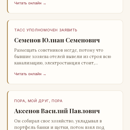
Читать онлайн →
Натанович. – Что ж, …
ТАСС УПОЛНОМОЧЕН ЗАЯВИТЬ
Семенов Юлиан Семенович
Размещать советников негде, потому что
бывшие хозяева отелей вывели из строя всю
канализацию, электростанция стоит,
бензохранилища пусты.Посол СССР в Нагонии
Читать онлайн →
А. Алешин». …
ПОРА, МОЙ ДРУГ, ПОРА
Аксенов Василий Павлович
Он собирал свое хозяйство, укладывал в
портфель банки и щетки, потом взял под