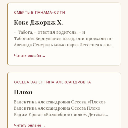
СМЕРТЬ В ПАНАМА-СИТИ
Кокс Джордж Х.
– Табога, – ответил водитель, – и
Табогийя.Вернувшись назад, они проехали по
Авенида Сентраль мимо парка Лессепса к зоне
Панамского канала. Водитель показал Расселу
Читать онлайн →
отель…
ОСЕЕВА ВАЛЕНТИНА АЛЕКСАНДРОВНА
Плохо
Валентина Александровна Осеева: «Плохо»
Валентина Александровна Осеева Плохо
Вадим Ершов «Волшебное слово»: Детская
литература; Москва; 1977 Валентина
Читать онлайн →
Александровна ОСЕЕВ…