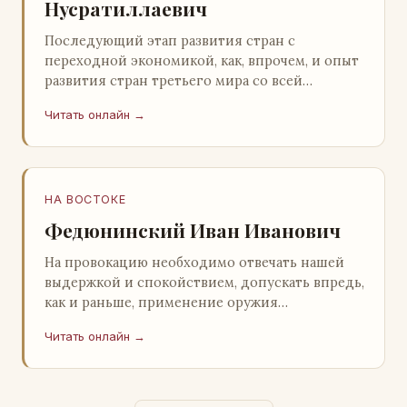
Нусратиллаевич
Последующий этап развития стран с
переходной экономикой, как, впрочем, и опыт
развития стран третьего мира со всей
очевидностью продемонстрировал
Читать онлайн →
ошибочность такого предс…
НА ВОСТОКЕ
Федюнинский Иван Иванович
На провокацию необходимо отвечать нашей
выдержкой и спокойствием, допускать впредь,
как и раньше, применение оружия
исключительно только в целях собственной
Читать онлайн →
самообороны о…