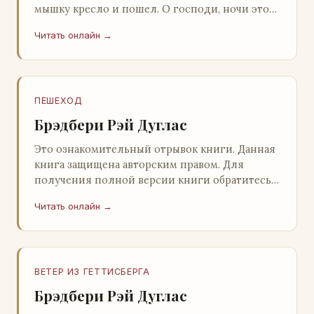
мышку кресло и пошел. О господи, ночи этой
не было конца! Глава 2 Причины, которые
Читать онлайн →
заставлял…
ПЕШЕХОД
Брэдбери Рэй Дуглас
Это ознакомительный отрывок книги. Данная
книга защищена авторским правом. Для
получения полной версии книги обратитесь к
нашему партнеру - распространителю
Читать онлайн →
легального ко…
ВЕТЕР ИЗ ГЕТТИСБЕРГА
Брэдбери Рэй Дуглас