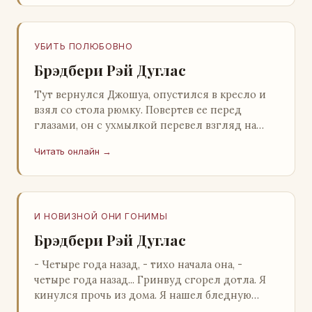
УБИТЬ ПОЛЮБОВНО
Брэдбери Рэй Дуглас
Тут вернулся Джошуа, опустился в кресло и
взял со стола рюмку. Повертев ее перед
глазами, он с ухмылкой перевел взгляд на
жену: - Шалишь! - Ты о чем? - с невинным
Читать онлайн →
видом с…
И НОВИЗНОЙ ОНИ ГОНИМЫ
Брэдбери Рэй Дуглас
- Четыре года назад, - тихо начала она, -
четыре года назад... Гринвуд сгорел дотла. Я
кинулся прочь из дома. Я нашел бледную
Нору у двери. - Что? - вскрикнул я. - Сгорел…