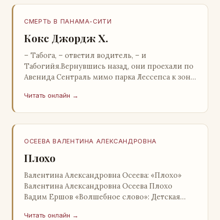
СМЕРТЬ В ПАНАМА-СИТИ
Кокс Джордж Х.
– Табога, – ответил водитель, – и
Табогийя.Вернувшись назад, они проехали по
Авенида Сентраль мимо парка Лессепса к зоне
Панамского канала. Водитель показал Расселу
Читать онлайн →
отель…
ОСЕЕВА ВАЛЕНТИНА АЛЕКСАНДРОВНА
Плохо
Валентина Александровна Осеева: «Плохо»
Валентина Александровна Осеева Плохо
Вадим Ершов «Волшебное слово»: Детская
литература; Москва; 1977 Валентина
Читать онлайн →
Александровна ОСЕЕВ…