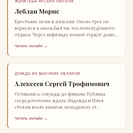
ЖЕНИТЬБА АРСЕНА ЛЮПЕНА
Леблан Морис
Крестьяне пели и плясали. Около трех он
вернулся в замок.Был час послеполуденного
отдыха. Через анфиладу комнат герцог дошел
до кордегардии, но вдруг замер на пороге и
Читать онлайн →
во…
ДОЖДЬ ИЗ ВЫСОКИХ ОБЛАКОВ
Алексеев Сергей Трофимович
Оставались секунды до финала. Публика
сосредоточенно ждала. Надежда и Илья
стояли возле канатов, неподалеку от
сидящего «Будды», и ничем не выделялись из
Читать онлайн →
прочей публики, …