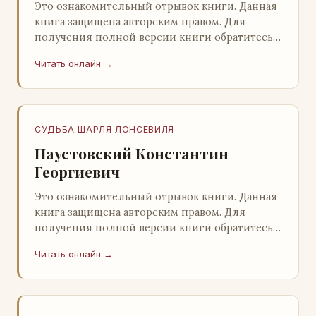
Это ознакомительный отрывок книги. Данная
книга защищена авторским правом. Для
получения полной версии книги обратитесь к
нашему партнеру - распространителю
Читать онлайн →
легального ко…
СУДЬБА ШАРЛЯ ЛОНСЕВИЛЯ
Паустовский Константин
Георгиевич
Это ознакомительный отрывок книги. Данная
книга защищена авторским правом. Для
получения полной версии книги обратитесь к
нашему партнеру - распространителю
Читать онлайн →
легального ко…