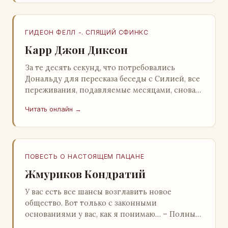
ГИДЕОН ФЕЛЛ -. СПЯЩИЙ СФИНКС
Карр Джон Диксон
За те десять секунд, что потребовались
Дональду для пересказа беседы с Силией, все
переживания, подавляемые месяцами, снова
захлестнули его. Среди зеленого сумрака,
Читать онлайн →
среди…
ПОВЕСТЬ О НАСТОЯЩЕМ ПАЦАНЕ
Жмуриков Кондратий
У вас есть все шансы возглавить новое
общество. Вот только с законными
основаниями у вас, как я понимаю… – Полный
голяк, – утвердительно кивнул Вован