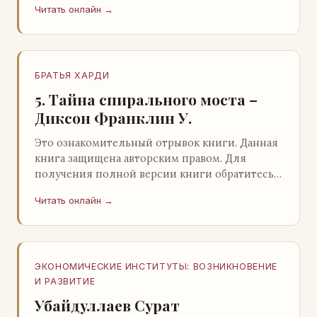
Читать онлайн →
БРАТЬЯ ХАРДИ
5. Тайна спирального моста –
Диксон Франклин У.
Это ознакомительный отрывок книги. Данная
книга защищена авторским правом. Для
получения полной версии книги обратитесь к
нашему партнеру - распространителю
Читать онлайн →
легального ко…
ЭКОНОМИЧЕСКИЕ ИНСТИТУТЫ: ВОЗНИКНОВЕНИЕ
И РАЗВИТИЕ
Убайдуллаев Сурат