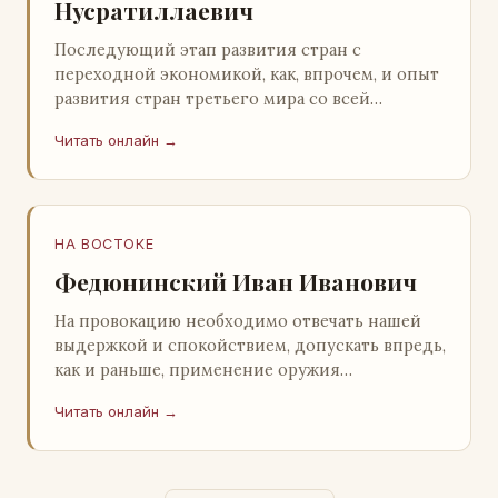
Нусратиллаевич
Последующий этап развития стран с
переходной экономикой, как, впрочем, и опыт
развития стран третьего мира со всей
очевидностью продемонстрировал
Читать онлайн →
ошибочность такого предс…
НА ВОСТОКЕ
Федюнинский Иван Иванович
На провокацию необходимо отвечать нашей
выдержкой и спокойствием, допускать впредь,
как и раньше, применение оружия
исключительно только в целях собственной
Читать онлайн →
самообороны о…