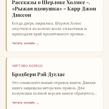
Рассказы о Шерлоке Холмсе -.
«Рыжая вдовушка» – Карр Джон
Диксон
Когда дверь закрылась, Шерлок Холмс
опустился на колено возле гильотины и,
приподняв край пропитанного кровью
покрывала, взглянул на тот кошмар, который
Читать онлайн →
скрывался под ним…
ЧЕРТОВО КОЛЕСО
Брэдбери Рэй Дуглас
Это ознакомительный отрывок книги. Данная
книга защищена авторским правом. Для
получения полной версии книги обратитесь к
нашему партнеру - распространителю
Читать онлайн →
легального ко…