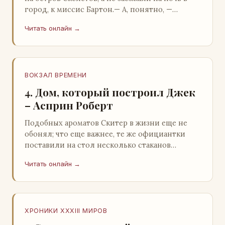
город, к миссис Бартон.— А, понятно, —
растерянно пробормотал Пит.Услыхав
Читать онлайн →
«кризис»…
ВОКЗАЛ ВРЕМЕНИ
4. Дом, который построил Джек
– Асприн Роберт
Подобных ароматов Скитер в жизни еще не
обонял; что еще важнее, те же официантки
поставили на стол несколько стаканов
жидкого средства для снятия стрессов.
Читать онлайн →
Скитер опрокин…
ХРОНИКИ XXXIII МИРОВ