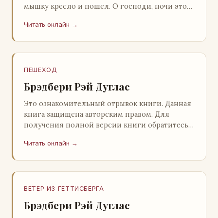
мышку кресло и пошел. О господи, ночи этой
не было конца! Глава 2 Причины, которые
Читать онлайн →
заставлял…
ПЕШЕХОД
Брэдбери Рэй Дуглас
Это ознакомительный отрывок книги. Данная
книга защищена авторским правом. Для
получения полной версии книги обратитесь к
нашему партнеру - распространителю
Читать онлайн →
легального ко…
ВЕТЕР ИЗ ГЕТТИСБЕРГА
Брэдбери Рэй Дуглас