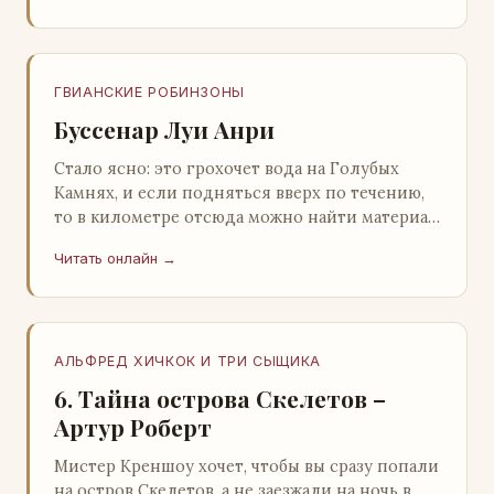
ГВИАНСКИЕ РОБИНЗОНЫ
Буссенар Луи Анри
Стало ясно: это грохочет вода на Голубых
Камнях, и если подняться вверх по течению,
то в километре отсюда можно найти материал
для плота.Производя не более шуму, чем
Читать онлайн →
крас…
АЛЬФРЕД ХИЧКОК И ТРИ СЫЩИКА
6. Тайна острова Скелетов –
Артур Роберт
Мистер Креншоу хочет, чтобы вы сразу попали
на остров Скелетов, а не заезжали на ночь в