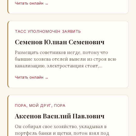
Читать онлайн →
Натанович. – Что ж, …
ТАСС УПОЛНОМОЧЕН ЗАЯВИТЬ
Семенов Юлиан Семенович
Размещать советников негде, потому что
бывшие хозяева отелей вывели из строя всю
канализацию, электростанция стоит,
бензохранилища пусты.Посол СССР в Нагонии
Читать онлайн →
А. Алешин». …
ПОРА, МОЙ ДРУГ, ПОРА
Аксенов Василий Павлович
Он собирал свое хозяйство, укладывал в
портфель банки и щетки, потом взял под