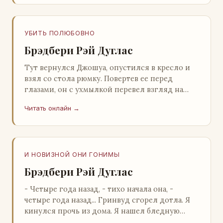
УБИТЬ ПОЛЮБОВНО
Брэдбери Рэй Дуглас
Тут вернулся Джошуа, опустился в кресло и
взял со стола рюмку. Повертев ее перед
глазами, он с ухмылкой перевел взгляд на
жену: - Шалишь! - Ты о чем? - с невинным
Читать онлайн →
видом с…
И НОВИЗНОЙ ОНИ ГОНИМЫ
Брэдбери Рэй Дуглас
- Четыре года назад, - тихо начала она, -
четыре года назад... Гринвуд сгорел дотла. Я
кинулся прочь из дома. Я нашел бледную
Нору у двери. - Что? - вскрикнул я. - Сгорел…