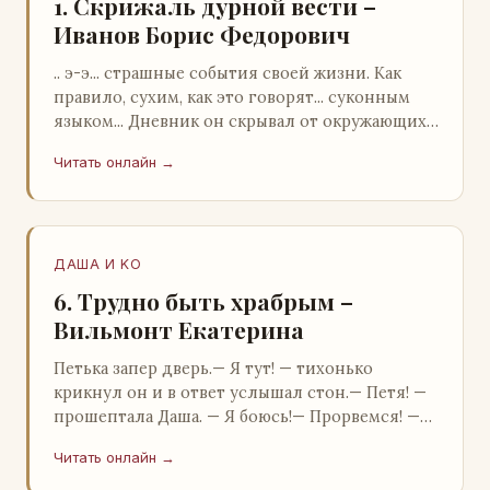
1. Скрижаль дурной вести –
Иванов Борис Федорович
.. э-э... страшные события своей жизни. Как
правило, сухим, как это говорят... суконным
языком... Дневник он скрывал от окружающих.
Тщательно прятал. Скорее всего, даже с…
Читать онлайн →
ДАША И KO
6. Трудно быть храбрым –
Вильмонт Екатерина
Петька запер дверь.— Я тут! — тихонько
крикнул он и в ответ услышал стон.— Петя! —
прошептала Даша. — Я боюсь!— Прорвемся! —
буркнул Петька и распахнул дверь в комнату.—
Читать онлайн →
…